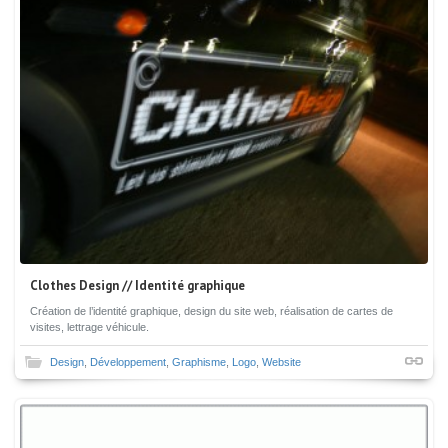
Clothes Design // Identité graphique
Création de l’identité graphique, design du site web, réalisation de cartes de
visites, lettrage véhicule.
Design
,
Développement
,
Graphisme
,
Logo
,
Website