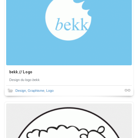
bekk // Logo
Design du logo
b
ekk
Design
,
Graphisme
,
Logo