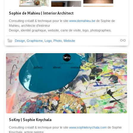
Sophie de Mahieu | Interior Architect
Consulting créatif & technique pour le site
www.demahieu.be
de Sophie de
Mahieu, architecte d’intérieur
Design, identité graphique, website, carte de visite, logo, photographies.
Design
,
Graphisme
,
Logo
,
Photo
,
Website
SoKny | Sophie Knychala
Consulting créatif & technique pour le site
www.sophieknychala.com
de Sophie
Knychala, artiste peintre.