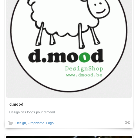
d.mood
Design des logos pour d.mood
Design
,
Graphisme
,
Logo