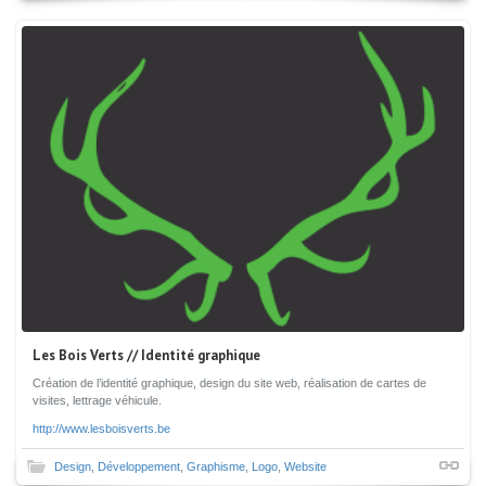
Les Bois Verts // Identité graphique
Création de l’identité graphique, design du site web, réalisation de cartes de
visites, lettrage véhicule.
http://www.lesboisverts.be
Design
,
Développement
,
Graphisme
,
Logo
,
Website